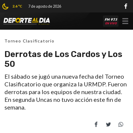
2.6 ºC
7 de agosto de 2026
FM 97.1
Tog
EN VIVO
nav
Torneo Clasificatorio
Derrotas de Los Cardos y Los
50
El sábado se jugó una nueva fecha del Torneo
Clasificatorio que organiza la URMDP. Fueron
derrotas para los equipos de nuestra ciudad.
En segunda Uncas no tuvo acción este fin de
semana.