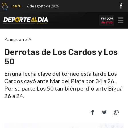
7.8 ºC
6 de agosto de 2026
FM 97.1
Tog
EN VIVO
nav
Pampeano A
Derrotas de Los Cardos y Los
50
En una fecha clave del torneo esta tarde Los
Cardos cayó ante Mar del Plata por 34 a 26.
Por su parte Los 50 también perdió ante Biguá
26 a 24.