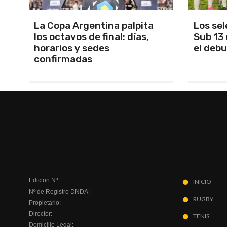
Los seleccionados Sub 15 y
Santam
Sub 13 de Tandil ganaron en
Martín 
el debut
será Ma
Edicion Nº
INICIO
Nº de Registro DNDA:
RUGBY
Propietario:
Director:
TENIS
Domicilio Legal: