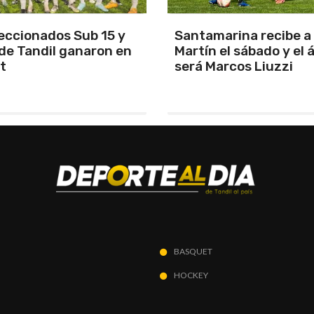
arina recibe a San
Los Pumas se prepara
el sábado y el árbitro
enfrentar a Sudáfric
rcos Liuzzi
BASQUET
HOCKEY