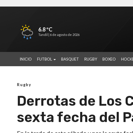
6.8 ºC
Tandil |
6 de agosto de 2026
INICIO
FUTBOL
BASQUET
RUGBY
BOXEO
HOCK
Rugby
Derrotas de Los C
sexta fecha del 