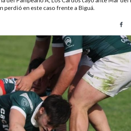
echa del Pampeano A, Los Cardos cayó ante Mar del 
n perdió en este caso frente a Biguá.