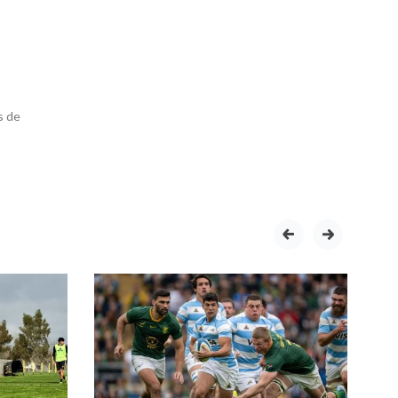
s de
prev
next