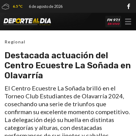
6.5 ºC
6 de agosto de 2026
FM 97.1
Tog
EN VIVO
nav
Regional
Destacada actuación del
Centro Ecuestre La Soñada en
Olavarría
El Centro Ecuestre La Soñada brilló en el
Torneo Club Estudiantes de Olavarría 2024,
cosechando una serie de triunfos que
confirman su excelente momento competitivo.
La delegación dejó su huella en distintas
categorías y alturas, con destacadas
performances de sus jinetes y caballos.