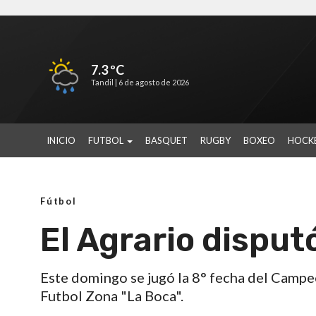
7.3 ºC
Tandil |
6 de agosto de 2026
INICIO
FUTBOL
BASQUET
RUGBY
BOXEO
HOCK
Fútbol
El Agrario disput
Este domingo se jugó la 8° fecha del Campe
Futbol Zona "La Boca".