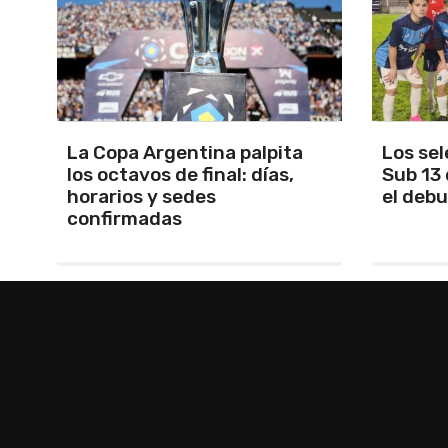
Los seleccionados Sub 15 y
Santam
Sub 13 de Tandil ganaron en
Martín 
el debut
será Ma