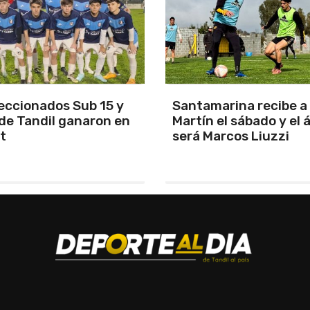
arina recibe a San
Los Pumas se prepara
el sábado y el árbitro
enfrentar a Sudáfric
rcos Liuzzi