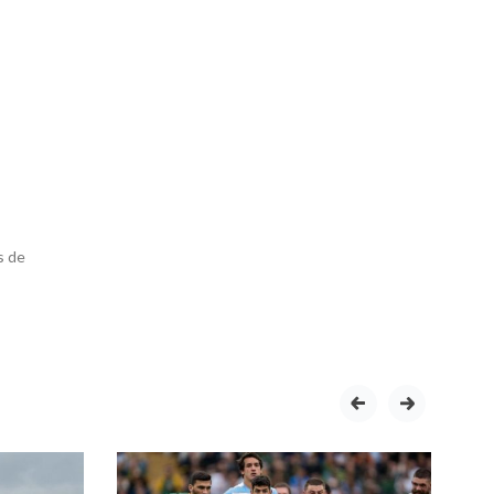
s de
prev
next