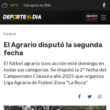
6.3 ºC
6 de agosto de 2026
FM 97.1
Tog
EN VIVO
nav
Fútbol
El Agrario disputó la segunda
fecha
El fútbol agrario tuvo acción este domingo en
todas sus categorías. Se disputó la 2° fecha del
Campeonato Clausura año 2025 que organiza
Liga Agraria de Futbol Zona "La Boca''