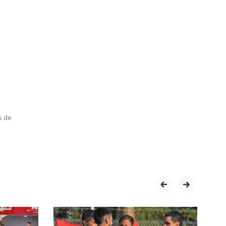
s de
prev
next