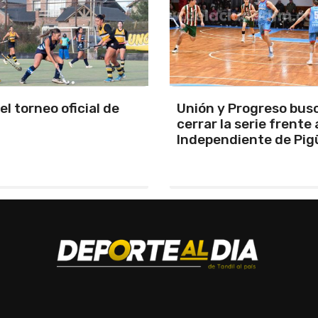
y Progreso busca
Se programó la jornad
la serie frente a
URD
ndiente de Pigüé