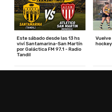
s
Vuelve el torneo oficial de
Unión 
ín
hockey
cerrar 
io
Indepe