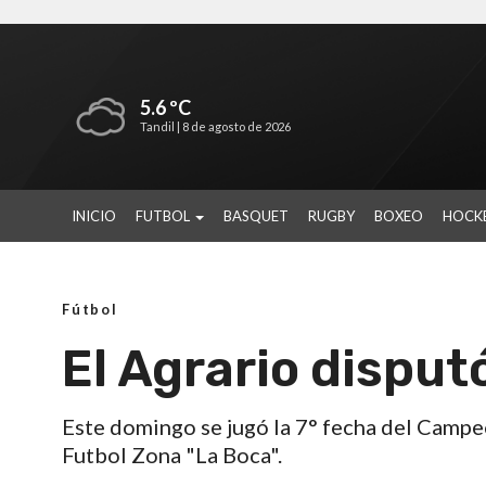
5.6 ºC
Tandil |
8 de agosto de 2026
INICIO
FUTBOL
BASQUET
RUGBY
BOXEO
HOCK
Fútbol
El Agrario disput
Este domingo se jugó la 7° fecha del Campe
Futbol Zona "La Boca".