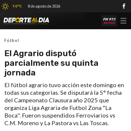
7.0 ºC
8 de agosto de 2026
FM 97.1
Tog
EN VIVO
nav
Fútbol
El Agrario disputó
parcialmente su quinta
jornada
El fútbol agrario tuvo acción este domingo en
todas sus categorías. Se disputará la 5° fecha
del Campeonato Clausura año 2025 que
organiza Liga Agraria de Futbol Zona "La
Boca''. Fueron suspendidos Ferroviarios vs
C.M. Moreno y La Pastora vs Las Toscas.