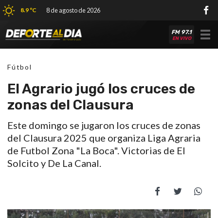
8.9 ºC
8 de agosto de 2026
FM 97.1
Tog
EN VIVO
nav
Fútbol
El Agrario jugó los cruces de
zonas del Clausura
Este domingo se jugaron los cruces de zonas
del Clausura 2025 que organiza Liga Agraria
de Futbol Zona "La Boca". Victorias de El
Solcito y De La Canal.