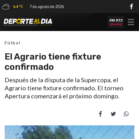
6.4 ºC
7 de agosto de 2026
FM 97.1
Tog
EN VIVO
nav
Fútbol
El Agrario tiene fixture
confirmado
Después de la disputa de la Supercopa, el
Agrario tiene fixture confirmado. El torneo
Apertura comenzará el próximo domingo.