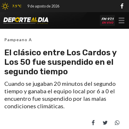
7.5 ºC
9 de agosto de 2026
FM 97.1
Tog
EN VIVO
nav
Pampeano A
El clásico entre Los Cardos y
Los 50 fue suspendido en el
segundo tiempo
Cuando se jugaban 20 minutos del segundo
tiempo y ganaba el equipo local por 6 a 0 el
encuentro fue suspendido por las malas
condiciones climáticas.