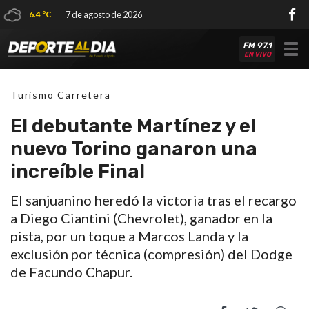
6.4 ºC
7 de agosto de 2026
FM 97.1
Tog
EN VIVO
nav
Turismo Carretera
El debutante Martínez y el
nuevo Torino ganaron una
increíble Final
El sanjuanino heredó la victoria tras el recargo
a Diego Ciantini (Chevrolet), ganador en la
pista, por un toque a Marcos Landa y la
exclusión por técnica (compresión) del Dodge
de Facundo Chapur.