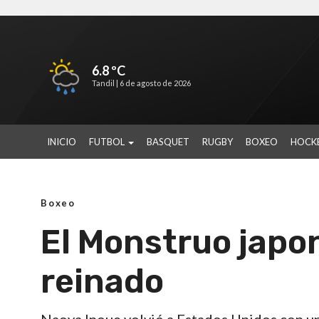
6.8 ºC
Tandil |
6 de agosto de 2026
INICIO
FUTBOL
BASQUET
RUGBY
BOXEO
HOCK
Boxeo
El Monstruo japo
reinado