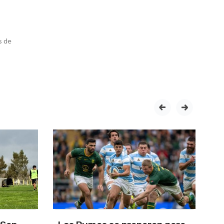
s de
prev
next