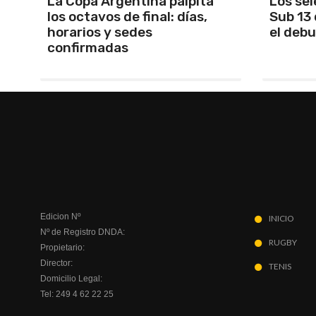
Los seleccionados Sub 15 y
Santam
Sub 13 de Tandil ganaron en
Martín 
el debut
será Ma
Edicion Nº
INICIO
Nº de Registro DNDA:
RUGBY
Propietario:
Director:
TENIS
Domicilio Legal:
Tel: 249 4 62 22 25