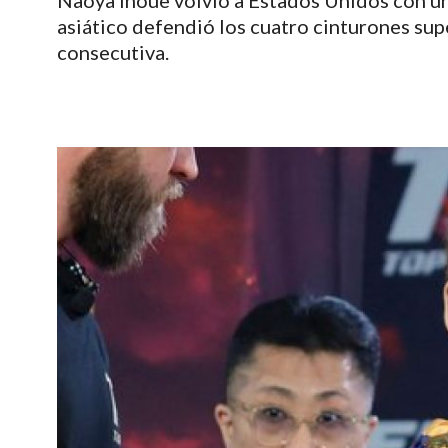
Naoya Inoue volvió a Estados Unidos con un
asiático defendió los cuatro cinturones sup
consecutiva.