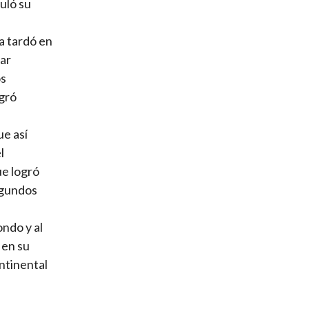
uló su
a tardó en
tar
os
ogró
ue así
l
ue logró
egundos
ondo y al
 en su
ntinental