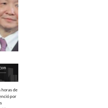
s horas de
enció por
os