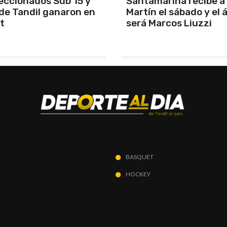
arina recibe a San
Los Pumas se prepara
el sábado y el árbitro
enfrentar a Sudáfric
rcos Liuzzi
BASQUET
HOCKEY