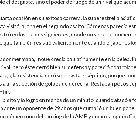
lo el desgaste, sino el poder de fuego de un rival que acum
rta ocasión en su exitosa carrera, la superestrella asiátic
a visitó la lona en el segundo asalto. Cárdenas parecía es
emostró en los rounds siguientes, donde no solo por moment
no que también resistió valientemente cuando el japonés l
tador mermaba, Inoue crecía paulatinamente en la pelea. F
 rival, pero éste cerró bien su defensa y pareció controlar e
rgo, la resistencia duró solo hasta el séptimo, porque Ino
ias a una sucesión de golpes de derecha. Restaban pocos s
ntar.
el pleito y lo logró en menos de un minuto, cuando atacó a f
lea ante un oponente de 29 años que cumplió un buen papel
como número uno del ranking de la AMB y como campeón Co