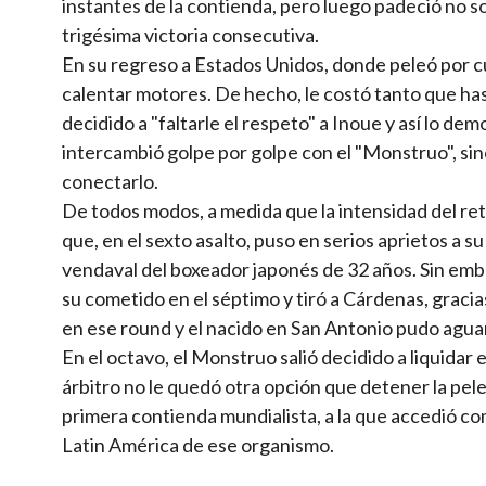
instantes de la contienda, pero luego padeció no so
trigésima victoria consecutiva.
En su regreso a Estados Unidos, donde peleó por cua
calentar motores. De hecho, le costó tanto que hast
decidido a "faltarle el respeto" a Inoue y así lo d
intercambió golpe por golpe con el "Monstruo", si
conectarlo.
De todos modos, a medida que la intensidad del re
que, en el sexto asalto, puso en serios aprietos a su
vendaval del boxeador japonés de 32 años. Sin emba
su cometido en el séptimo y tiró a Cárdenas, grac
en ese round y el nacido en San Antonio pudo agua
En el octavo, el Monstruo salió decidido a liquidar 
árbitro no le quedó otra opción que detener la pe
primera contienda mundialista, a la que accedió 
Latin América de ese organismo.