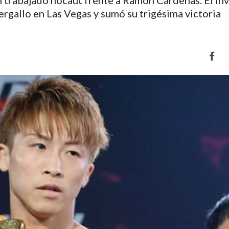
 trabajado nocaut frente a Ramón Cárdenas. El inv
ergallo en Las Vegas y sumó su trigésima victoria