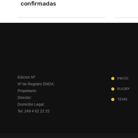
Edicion Nº
INICIO
Nº de Registro DNDA:
RUGBY
Propietario:
Director:
TENIS
Domicilio Legal:
Tel: 249 4 62 22 25