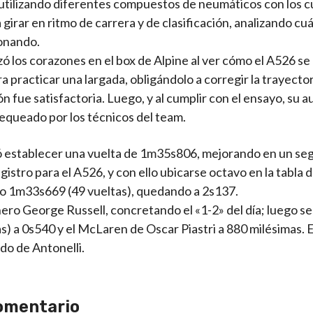
ó utilizando diferentes compuestos de neumáticos con los c
girar en ritmo de carrera y de clasificación, analizando cuá
ionando.
ó los corazones en el box de Alpine al ver cómo el A526 se
 practicar una largada, obligándolo a corregir la trayector
n fue satisfactoria. Luego, y al cumplir con el ensayo, su a
hequeado por los técnicos del team.
ió establecer una vuelta de 1m35s806, mejorando en un se
istro para el A526, y con ello ubicarse octavo en la tabla 
do 1m33s669 (49 vueltas), quedando a 2s137.
ero George Russell, concretando el «1-2» del día; luego se
s) a 0s540 y el McLaren de Oscar Piastri a 880 milésimas. E
do de Antonelli.
omentario