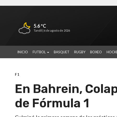
5.6 ºC
Tandil |
6 de agosto de 2026
INICIO
FUTBOL
BASQUET
RUGBY
BOXEO
HOCK
F1
En Bahrein, Colap
de Fórmula 1