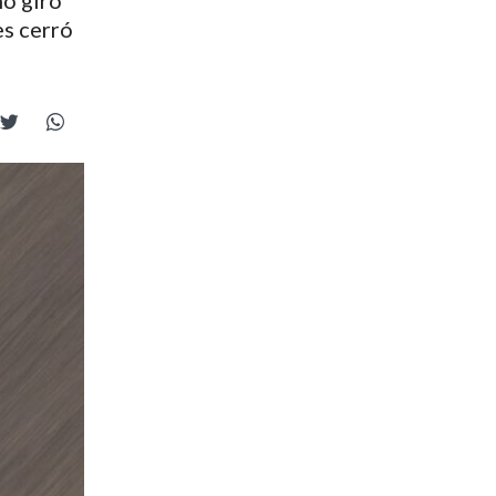
no giró
es cerró