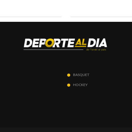
BASQUET
HOCKEY