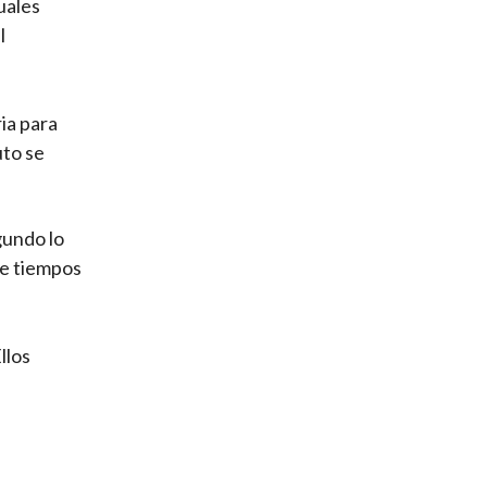
uales
l
ia para
uto se
gundo lo
de tiempos
llos