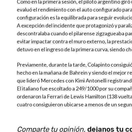
Como en la primera sesión, el piloto argentino gir
evaluó el rendimiento con el auto configurado para 
configuración es la equilibrada para seguir evoluc
A excepción del incidente que protagonizó y paraliz
descontralaba cuando el pilarense zigzagueaba para
evitar impactar contra el muro externo, la prestació
detuvo en el ingreso de la primera curva, siendo c
Previamente, durante la tarde, Colapinto consigu
hecho en la mañana de Bahrein y siendo el mejor reg
que lideró Mercedes con Kimi Antonelli registran
El italiano fue escoltado a 249/1000 por su compañ
ordenaron la Ferrari de Lewis Hamilton (138 vuelta
cuatro consiguieron ubicarse a menos de un segun
Comparte tu opinión,
dejanos tu c