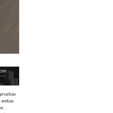
 pruebas
te ambas
he.