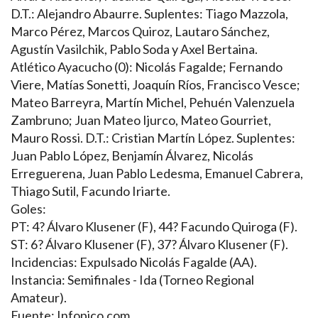
D.T.: Alejandro Abaurre. Suplentes: Tiago Mazzola,
Marco Pérez, Marcos Quiroz, Lautaro Sánchez,
Agustín Vasilchik, Pablo Soda y Axel Bertaina.
Atlético Ayacucho (0): Nicolás Fagalde; Fernando
Viere, Matías Sonetti, Joaquín Ríos, Francisco Vesce;
Mateo Barreyra, Martín Michel, Pehuén Valenzuela
Zambruno; Juan Mateo Ijurco, Mateo Gourriet,
Mauro Rossi. D.T.: Cristian Martín López. Suplentes:
Juan Pablo López, Benjamín Álvarez, Nicolás
Erreguerena, Juan Pablo Ledesma, Emanuel Cabrera,
Thiago Sutil, Facundo Iriarte.
Goles:
PT: 4? Álvaro Klusener (F), 44? Facundo Quiroga (F).
ST: 6? Álvaro Klusener (F), 37? Álvaro Klusener (F).
Incidencias: Expulsado Nicolás Fagalde (AA).
Instancia: Semifinales - Ida (Torneo Regional
Amateur).
Fuente: Infopico.com