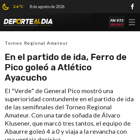
2.6 ºC
8 de agosto de 2026
FM 97.1
Tog
EN VIVO
nav
Torneo Regional Amateur
En el partido de ida, Ferro de
Pico goleó a Atlético
Ayacucho
El "Verde" de General Pico mostró una
superioridad contundente en el partido de ida
de las semifinales del Torneo Regional
Amateur. Con una tarde soñada de Álvaro
Klusener, que marcó tres tantos, el equipo de
Abaurre goleó 4 a 0 y viaja a la revancha con
una ventaja decisiva.