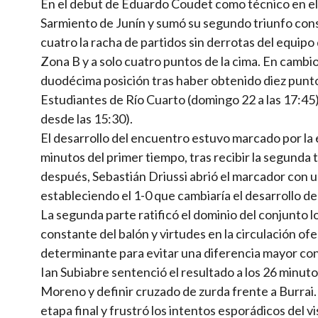
En el debut de Eduardo Coudet como técnico en el 
Sarmiento de Junín y sumó su segundo triunfo con
cuatro la racha de partidos sin derrotas del equip
Zona B y a solo cuatro puntos de la cima. En cambio
duodécima posición tras haber obtenido diez puntos
Estudiantes de Río Cuarto (domingo 22 a las 17:45),
desde las 15:30).
El desarrollo del encuentro estuvo marcado por la 
minutos del primer tiempo, tras recibir la segunda 
después, Sebastián Driussi abrió el marcador con un
estableciendo el 1-0 que cambiaría el desarrollo del
La segunda parte ratificó el dominio del conjunto l
constante del balón y virtudes en la circulación ofe
determinante para evitar una diferencia mayor con
Ian Subiabre sentenció el resultado a los 26 minuto
Moreno y definir cruzado de zurda frente a Burrai.
etapa final y frustró los intentos esporádicos del 