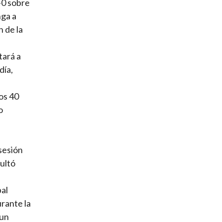
-0 sobre
nga a
 de la
tará a
día,
os 40
o
osesión
sultó
bal
rante la
 un