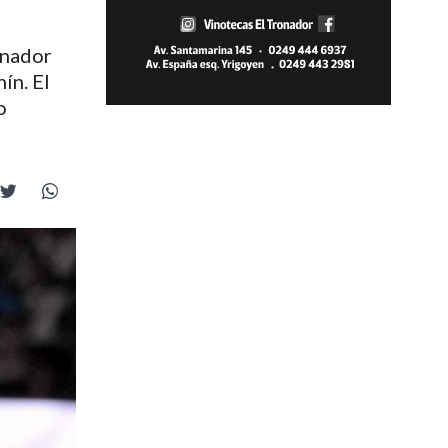
enador
ín. El
o