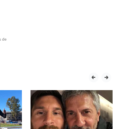
s de
prev
next