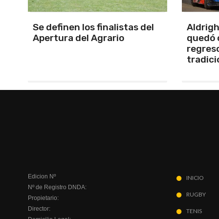
Aldrighetti voló en Toay y se
Emanue
quedó con la pole en el
naciona
regreso del formato
tradicional
Edicion Nº
INICIO
Nº de Registro DNDA:
RUGBY
Propietario:
Director:
TENIS