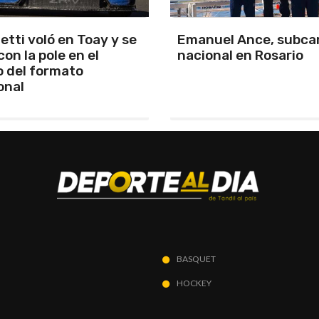
l Ance, subcampeón
Murió Jorge, el papá 
l en Rosario
Lionel Messi
BASQUET
HOCKEY