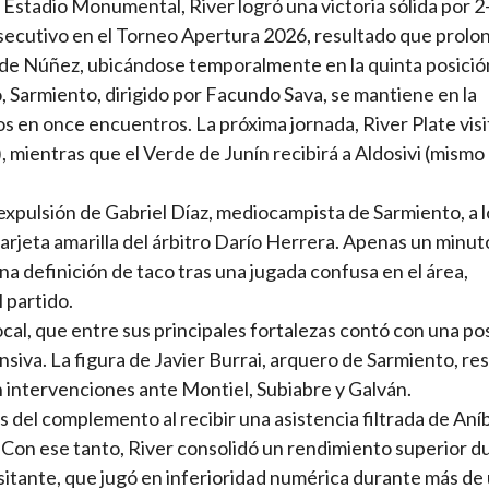
Estadio Monumental, River logró una victoria sólida por 2
secutivo en el Torneo Apertura 2026, resultado que prolo
o de Núñez, ubicándose temporalmente en la quinta posición
, Sarmiento, dirigido por Facundo Sava, se mantiene en la
 en once encuentros. La próxima jornada, River Plate visi
 mientras que el Verde de Junín recibirá a Aldosivi (mismo 
expulsión de Gabriel Díaz, mediocampista de Sarmiento, a l
tarjeta amarilla del árbitro Darío Herrera. Apenas un minut
a definición de taco tras una jugada confusa en el área,
 partido.
ocal, que entre sus principales fortalezas contó con una p
nsiva. La figura de Javier Burrai, arquero de Sarmiento, re
 intervenciones ante Montiel, Subiabre y Galván.
s del complemento al recibir una asistencia filtrada de Aní
 Con ese tanto, River consolidó un rendimiento superior du
visitante, que jugó en inferioridad numérica durante más de