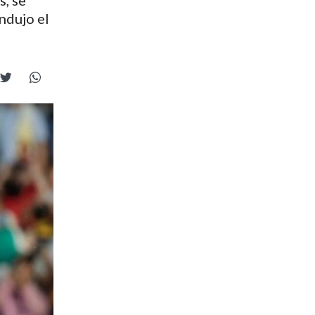
s, se
ndujo el