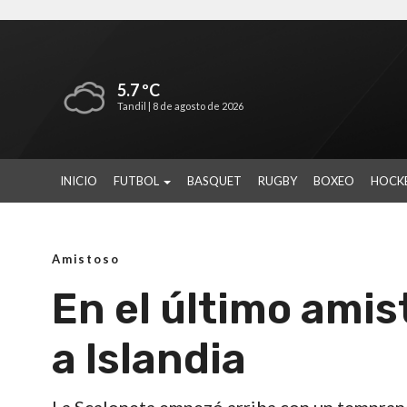
5.7 ºC
Tandil |
8 de agosto de 2026
INICIO
FUTBOL
BASQUET
RUGBY
BOXEO
HOCK
Amistoso
En el último amis
a Islandia