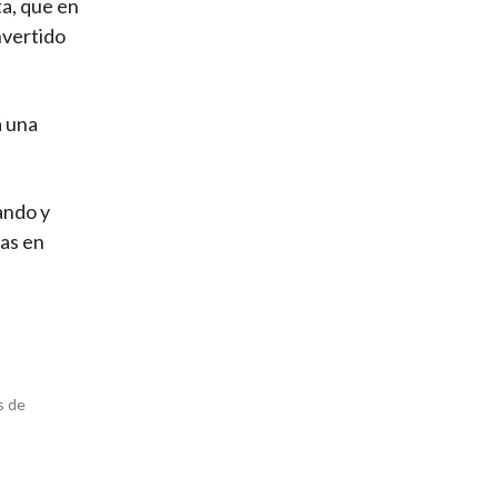
ta, que en
nvertido
á una
ando y
das en
s de