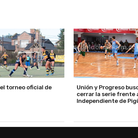
y Progreso busca
Se programó la jornad
la serie frente a
URD
ndiente de Pigüé