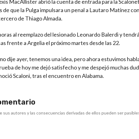
xis MacAllister abrió la cuenta de entrada para la Scalone
s de que la Pulga impulsara un penal a Lautaro Matínez co
 tercero de Thiago Almada.
 horas al reemplazo del lesionado Leonardo Balerdi y tendr
s frente a Argelia el próximo martes desde las 22.
o dije ayer, tenemos una idea, pero ahora estuvimos habl
 prueba de hoy me dejó satisfecho y me despejó muchas du
onoció Scaloni, tras el encuentro en Alabama.
omentario
e sus autores y las consecuencias derivadas de ellos pueden ser pasible