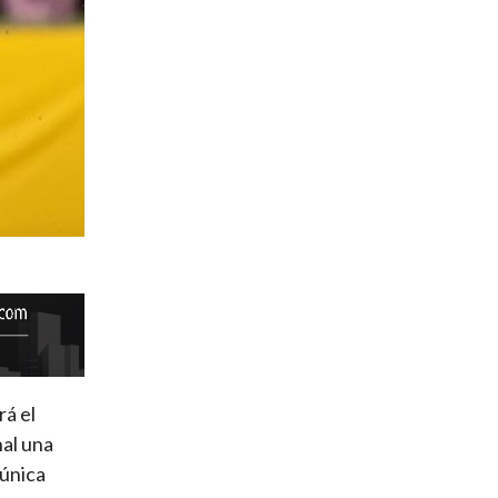
rá el
nal una
 única