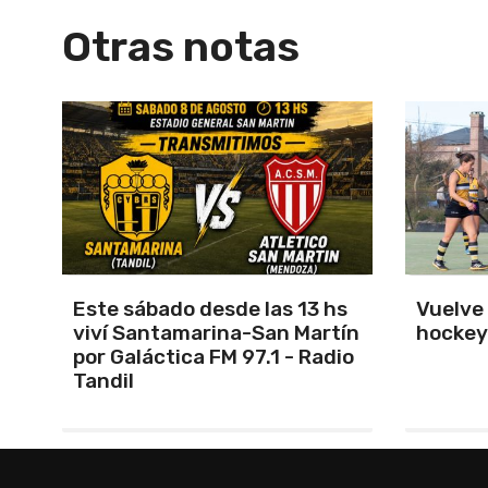
Otras notas
s
Vuelve el torneo oficial de
Unión 
ín
hockey
cerrar 
io
Indepe