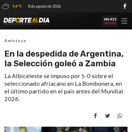
5.4 ºC
8 de agosto de 2026
FM 97.1
Tog
EN VIVO
nav
Amistoso
En la despedida de Argentina,
la Selección goleó a Zambia
La Albiceleste se impuso por 5-0 sobre el
seleccionado afriacano en La Bombonera, en
el último partido en el país antes del Mundial
2026.