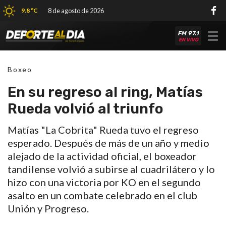
9.8 ºC
8 de agosto de 2026
FM 97.1
Tog
EN VIVO
nav
Boxeo
En su regreso al ring, Matías
Rueda volvió al triunfo
Matías "La Cobrita" Rueda tuvo el regreso
esperado. Después de más de un año y medio
alejado de la actividad oficial, el boxeador
tandilense volvió a subirse al cuadrilátero y lo
hizo con una victoria por KO en el segundo
asalto en un combate celebrado en el club
Unión y Progreso.