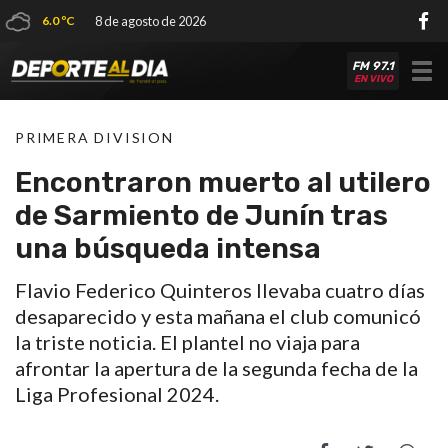
6.0 ºC
8 de agosto de 2026
FM 97.1
Tog
EN VIVO
nav
PRIMERA DIVISION
Encontraron muerto al utilero
de Sarmiento de Junín tras
una búsqueda intensa
Flavio Federico Quinteros llevaba cuatro días
desaparecido y esta mañana el club comunicó
la triste noticia. El plantel no viaja para
afrontar la apertura de la segunda fecha de la
Liga Profesional 2024.