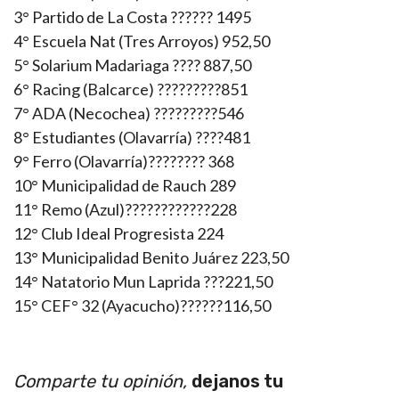
3° Partido de La Costa ?????? 1495
4° Escuela Nat (Tres Arroyos) 952,50
5° Solarium Madariaga ???? 887,50
6° Racing (Balcarce) ?????????851
7° ADA (Necochea) ?????????546
8° Estudiantes (Olavarría) ????481
9° Ferro (Olavarría)???????? 368
10° Municipalidad de Rauch 289
11° Remo (Azul)????????????228
12° Club Ideal Progresista 224
13° Municipalidad Benito Juárez 223,50
14° Natatorio Mun Laprida ???221,50
15° CEF° 32 (Ayacucho)??????116,50
Comparte tu opinión,
dejanos tu