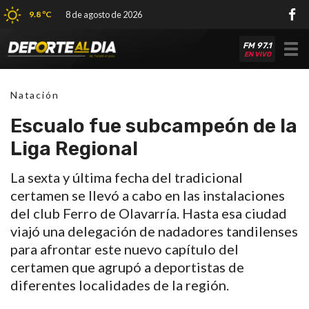
9.8 ºC
8 de agosto de 2026
FM 97.1
Tog
EN VIVO
nav
Natación
Escualo fue subcampeón de la
Liga Regional
La sexta y última fecha del tradicional
certamen se llevó a cabo en las instalaciones
del club Ferro de Olavarría. Hasta esa ciudad
viajó una delegación de nadadores tandilenses
para afrontar este nuevo capítulo del
certamen que agrupó a deportistas de
diferentes localidades de la región.