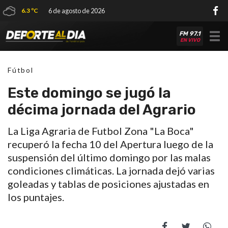
6.3 ºC
6 de agosto de 2026
FM 97.1
Tog
EN VIVO
nav
Fútbol
Este domingo se jugó la
décima jornada del Agrario
La Liga Agraria de Futbol Zona "La Boca"
recuperó la fecha 10 del Apertura luego de la
suspensión del último domingo por las malas
condiciones climáticas. La jornada dejó varias
goleadas y tablas de posiciones ajustadas en
los puntajes.