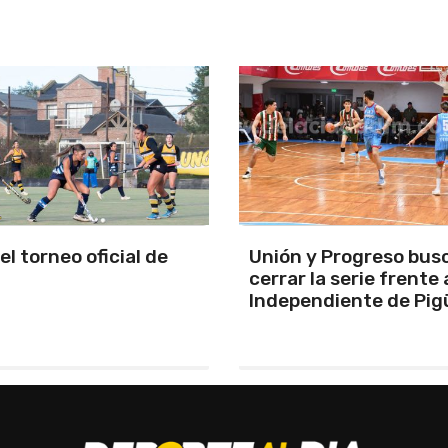
y Progreso busca
Se programó la jornad
la serie frente a
URD
ndiente de Pigüé