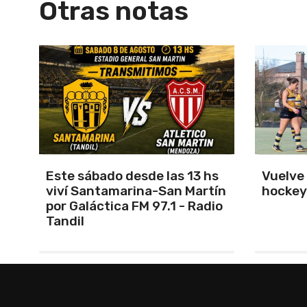
Otras notas
s
Vuelve el torneo oficial de
Unión 
ín
hockey
cerrar 
io
Indepe