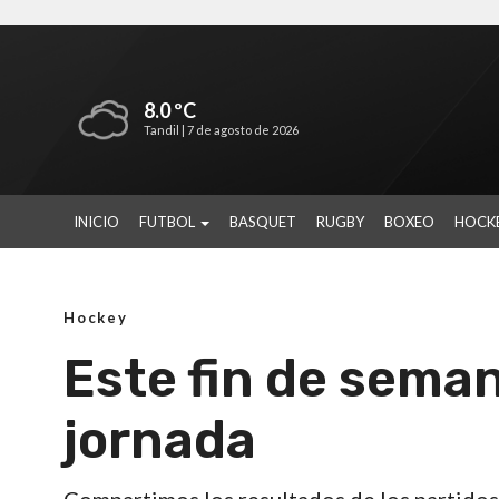
8.0 ºC
Tandil |
7 de agosto de 2026
INICIO
FUTBOL
BASQUET
RUGBY
BOXEO
HOCK
Hockey
Este fin de sema
jornada