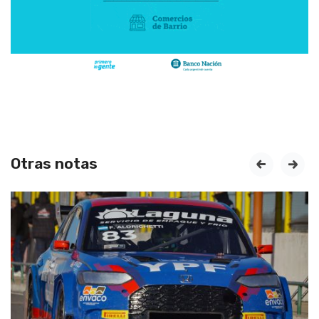
Otras notas
prev
next