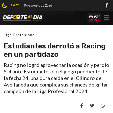
2.6 ºC
9 de agosto de 2026
FM 97.1
Tog
EN VIVO
nav
Liga Profesional
Estudiantes derrotó a Racing
en un partidazo
Racing no logró aprovechar la ocasión y perdió
5-4 ante Estudiantes en el juego pendiente de
la fecha 24, una dura caída en el Cilindro de
Avellaneda que complica sus chances de gritar
campeón de la Liga Profesional 2024.