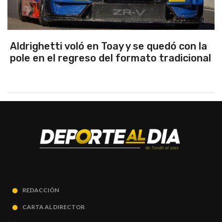
on la
Emanuel Ance, subcampeón naciona
cional
Rosario
REDACCIÓN
CARTA AL DIRECTOR