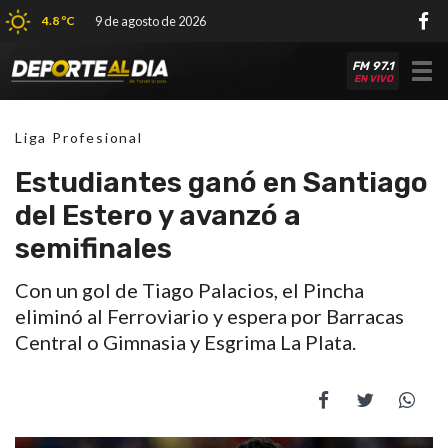
4.8 ºC
9 de agosto de 2026
FM 97.1
Tog
EN VIVO
nav
Liga Profesional
Estudiantes ganó en Santiago
del Estero y avanzó a
semifinales
Con un gol de Tiago Palacios, el Pincha
eliminó al Ferroviario y espera por Barracas
Central o Gimnasia y Esgrima La Plata.