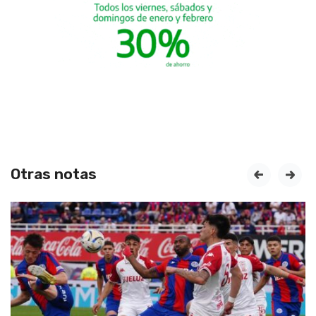
Otras notas
prev
next