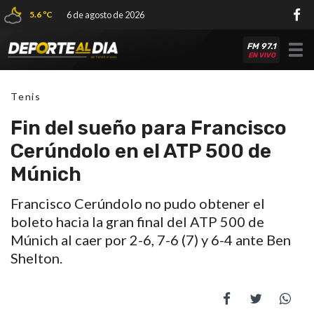
5.6 ºC
6 de agosto de 2026
FM 97.1
Tog
EN VIVO
nav
Tenis
Fin del sueño para Francisco
Cerúndolo en el ATP 500 de
Múnich
Francisco Cerúndolo no pudo obtener el
boleto hacia la gran final del ATP 500 de
Múnich al caer por 2-6, 7-6 (7) y 6-4 ante Ben
Shelton.