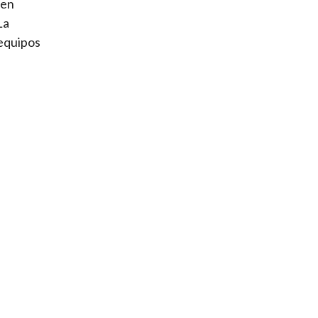
 en
La
 equipos