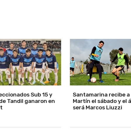
arina recibe a San
Los Pumas se prepara
el sábado y el árbitro
enfrentar a Sudáfric
rcos Liuzzi