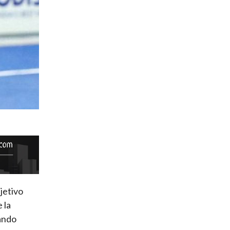
jetivo
 la
gando