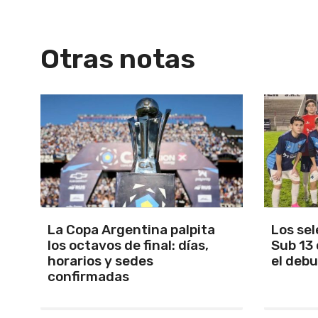
Otras notas
Los seleccionados Sub 15 y
Santam
Sub 13 de Tandil ganaron en
Martín 
el debut
será Ma