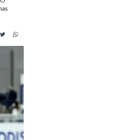
RO
nas