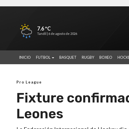
7.6 ºC
Tandil |
6 de agosto de 2026
INICIO
FUTBOL
BASQUET
RUGBY
BOXEO
HOCK
Pro League
Fixture confirma
Leones