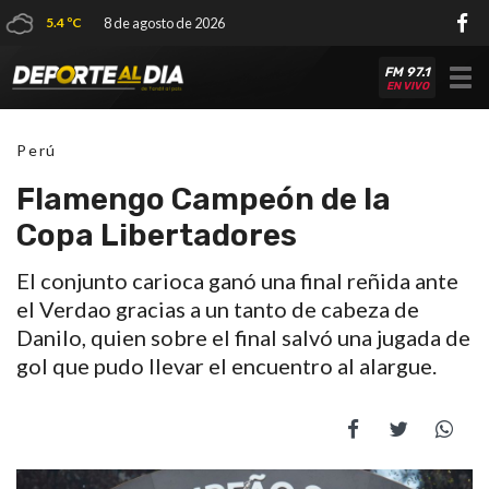
5.4 ºC
8 de agosto de 2026
FM 97.1
Tog
EN VIVO
nav
Perú
Flamengo Campeón de la
Copa Libertadores
El conjunto carioca ganó una final reñida ante
el Verdao gracias a un tanto de cabeza de
Danilo, quien sobre el final salvó una jugada de
gol que pudo llevar el encuentro al alargue.