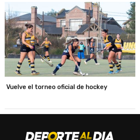
e el torneo oficial de hockey
Unió
fren