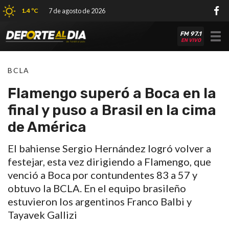
1.4 ºC
7 de agosto de 2026
FM 97.1
Tog
EN VIVO
nav
BCLA
Flamengo superó a Boca en la
final y puso a Brasil en la cima
de América
El bahiense Sergio Hernández logró volver a
festejar, esta vez dirigiendo a Flamengo, que
venció a Boca por contundentes 83 a 57 y
obtuvo la BCLA. En el equipo brasileño
estuvieron los argentinos Franco Balbi y
Tayavek Gallizi