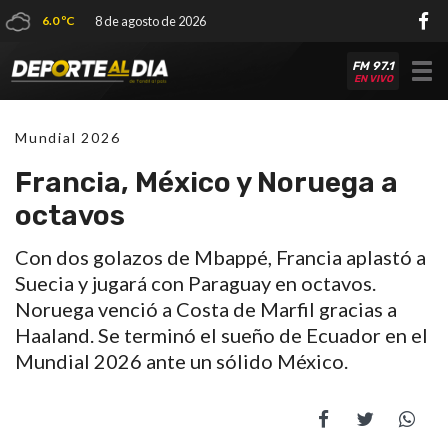
6.0 ºC
8 de agosto de 2026
FM 97.1
Tog
EN VIVO
nav
Mundial 2026
Francia, México y Noruega a
octavos
Con dos golazos de Mbappé, Francia aplastó a
Suecia y jugará con Paraguay en octavos.
Noruega venció a Costa de Marfil gracias a
Haaland. Se terminó el sueño de Ecuador en el
Mundial 2026 ante un sólido México.