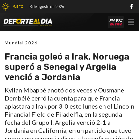
9.8 ºC
8 de agosto de 2026
FM 97.1
Tog
EN VIVO
nav
Mundial 2026
Francia goleó a Irak, Noruega
superó a Senegal y Argelia
venció a Jordania
Kylian Mbappé anotó dos veces y Ousmane
Dembélé cerró la cuenta para que Francia
aplastara a Irak por 3-0 este lunes en el Lincoln
Financial Field de Filadelfia, en la segunda
fecha del Grupo I. Argelia venció 2-1 a
Jordania en California, en un partido que tuvo
como consecuencia directa la confirmación de