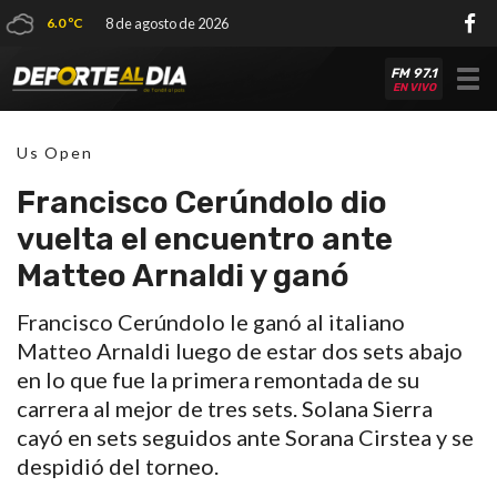
6.0 ºC
8 de agosto de 2026
FM 97.1
Tog
EN VIVO
nav
Us Open
Francisco Cerúndolo dio
vuelta el encuentro ante
Matteo Arnaldi y ganó
Francisco Cerúndolo le ganó al italiano
Matteo Arnaldi luego de estar dos sets abajo
en lo que fue la primera remontada de su
carrera al mejor de tres sets. Solana Sierra
cayó en sets seguidos ante Sorana Cirstea y se
despidió del torneo.