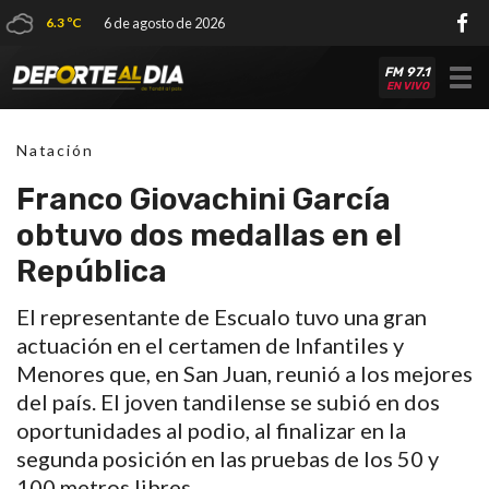
6.3 ºC
6 de agosto de 2026
FM 97.1
Tog
EN VIVO
nav
Natación
Franco Giovachini García
obtuvo dos medallas en el
República
El representante de Escualo tuvo una gran
actuación en el certamen de Infantiles y
Menores que, en San Juan, reunió a los mejores
del país. El joven tandilense se subió en dos
oportunidades al podio, al finalizar en la
segunda posición en las pruebas de los 50 y
100 metros libres.