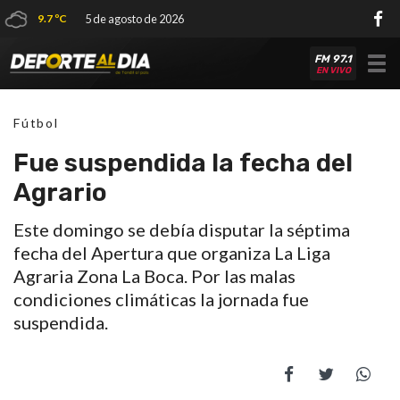
9.7 ºC
5 de agosto de 2026
FM 97.1
Tog
EN VIVO
nav
Fútbol
Fue suspendida la fecha del
Agrario
Este domingo se debía disputar la séptima
fecha del Apertura que organiza La Liga
Agraria Zona La Boca. Por las malas
condiciones climáticas la jornada fue
suspendida.