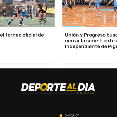
y Progreso busca
Se programó la jornad
la serie frente a
URD
ndiente de Pigüé
BASQUET