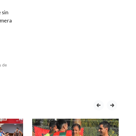
 sin
rimera
s de
prev
next