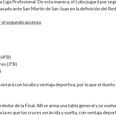
a Liga Profesional. De esta manera, el Lobo jugará por se
pasado ante San Martín de San Juan en la definición del Re
r el segundo ascenso
 (4ºB)
res (3ºB)
)
contará con localía y ventaja deportiva, por lo que el dueño
erdedor de la Final. Allí se arma una tabla general y se vuelv
cia es que los cruces serán ida y vuelta, con ventaja depor