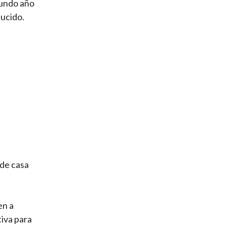
gundo año
ducido.
 de casa
en a
tiva para