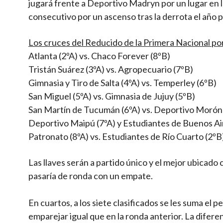
jugará frente a Deportivo Madryn por un lugar en l
consecutivo por un ascenso tras la derrota el año 
Los cruces del Reducido de la Primera Nacional po
Atlanta (2ºA) vs. Chaco Forever (8ºB)
Tristán Suárez (3ºA) vs. Agropecuario (7ºB)
Gimnasia y Tiro de Salta (4ºA) vs. Temperley (6ºB)
San Miguel (5ºA) vs. Gimnasia de Jujuy (5ºB)
San Martín de Tucumán (6ºA) vs. Deportivo Morón
Deportivo Maipú (7ºA) y Estudiantes de Buenos Ai
Patronato (8ºA) vs. Estudiantes de Río Cuarto (2ºB
Las llaves serán a partido único y el mejor ubicado 
pasaría de ronda con un empate.
En cuartos, a los siete clasificados se les suma el p
emparejar igual que en la ronda anterior. La diferen