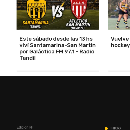
s
Vuelve el torneo oficial de
Unión 
ín
hockey
cerrar 
io
Indepe
Edicion Nº
INICIO