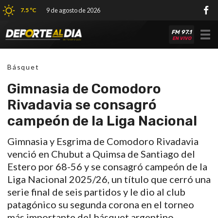
7.5 ºC
9 de agosto de 2026
FM 97.1
Tog
EN VIVO
nav
Básquet
Gimnasia de Comodoro
Rivadavia se consagró
campeón de la Liga Nacional
Gimnasia y Esgrima de Comodoro Rivadavia
venció en Chubut a Quimsa de Santiago del
Estero por 68-56 y se consagró campeón de la
Liga Nacional 2025/26, un título que cerró una
serie final de seis partidos y le dio al club
patagónico su segunda corona en el torneo
más importante del básquet argentino,