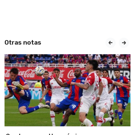
Otras notas
prev
next