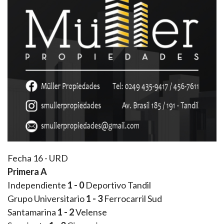
Fecha 16 - URD
Primera A
Independiente
1 - 0
Deportivo Tandil
Grupo Universitario
1 - 3
Ferrocarril Sud
Santamarina
1 - 2
Velense