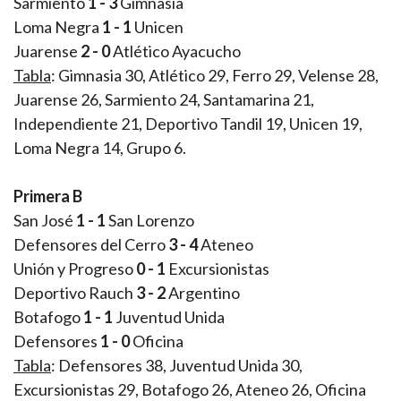
Sarmiento
1 - 3
Gimnasia
Loma Negra
1 - 1
Unicen
Juarense
2 - 0
Atlético Ayacucho
Tabla
: Gimnasia 30, Atlético 29, Ferro 29, Velense 28,
Juarense 26, Sarmiento 24, Santamarina 21,
Independiente 21, Deportivo Tandil 19, Unicen 19,
Loma Negra 14, Grupo 6.
Primera B
San José
1 - 1
San Lorenzo
Defensores del Cerro
3 - 4
Ateneo
Unión y Progreso
0 - 1
Excursionistas
Deportivo Rauch
3 - 2
Argentino
Botafogo
1 - 1
Juventud Unida
Defensores
1 - 0
Oficina
Tabla
: Defensores 38, Juventud Unida 30,
Excursionistas 29, Botafogo 26, Ateneo 26, Oficina