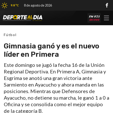
9.8 ºC
8 de agosto de 2026
FM 97.1
Tog
EN VIVO
nav
Fútbol
Gimnasia ganó y es el nuevo
líder en Primera
Este domingo se jugó la fecha 16 de la Unión
Regional Deportiva. En Primera A, Gimnasia y
Esgrima se anotó una gran victoria ante
Sarmiento en Ayacucho y ahora manda en las
posiciones. Mientras que Defensores de
Ayacucho, no detiene su marcha, le ganó 1 a 0 a
Oficina y se consolida como el mejor equipo
de la categoría B.