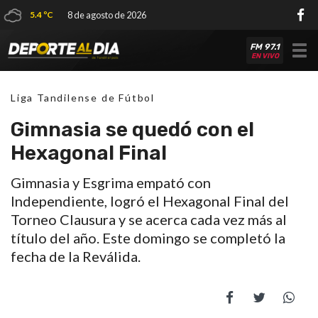
5.4 ºC
8 de agosto de 2026
FM 97.1
Tog
EN VIVO
nav
Liga Tandilense de Fútbol
Gimnasia se quedó con el
Hexagonal Final
Gimnasia y Esgrima empató con
Independiente, logró el Hexagonal Final del
Torneo Clausura y se acerca cada vez más al
título del año. Este domingo se completó la
fecha de la Reválida.