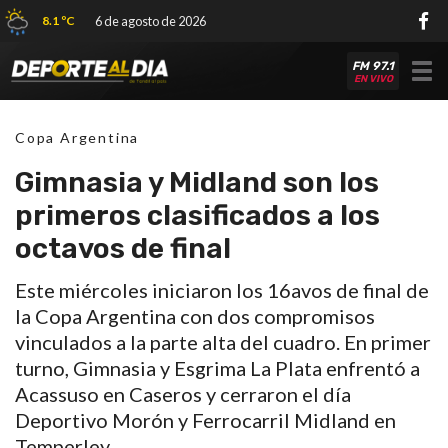
8.1 ºC
6 de agosto de 2026
FM 97.1
Tog
EN VIVO
nav
Copa Argentina
Gimnasia y Midland son los
primeros clasificados a los
octavos de final
Este miércoles iniciaron los 16avos de final de
la Copa Argentina con dos compromisos
vinculados a la parte alta del cuadro. En primer
turno, Gimnasia y Esgrima La Plata enfrentó a
Acassuso en Caseros y cerraron el día
Deportivo Morón y Ferrocarril Midland en
Temperley.