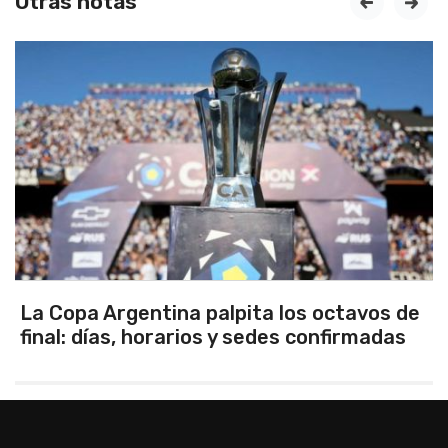
Otras notas
prev
next
tavos de
Los seleccionados Sub 15 y Sub 1
irmadas
Tandil ganaron en el debut