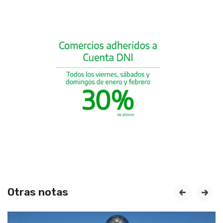
Otras notas
prev
next