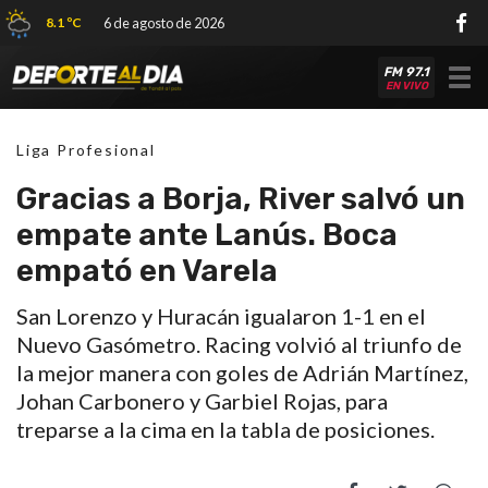
8.1 ºC
6 de agosto de 2026
FM 97.1
Tog
EN VIVO
nav
Liga Profesional
Gracias a Borja, River salvó un
empate ante Lanús. Boca
empató en Varela
San Lorenzo y Huracán igualaron 1-1 en el
Nuevo Gasómetro. Racing volvió al triunfo de
la mejor manera con goles de Adrián Martínez,
Johan Carbonero y Garbiel Rojas, para
treparse a la cima en la tabla de posiciones.