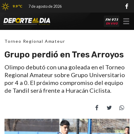
9.9 ºC
7 de agosto de 2026
FM 97.1
Tog
EN VIVO
nav
Torneo Regional Amateur
Grupo perdió en Tres Arroyos
Olimpo debutó con una goleada en el Torneo
Regional Amateur sobre Grupo Universitario
por 4 a 0. El próximo compromiso del equipo
de Tandil será frente a Huracán Ciclista.