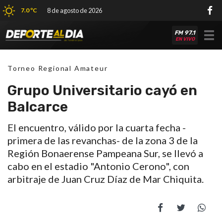
7.0 ºC
8 de agosto de 2026
FM 97.1
Tog
EN VIVO
nav
Torneo Regional Amateur
Grupo Universitario cayó en
Balcarce
El encuentro, válido por la cuarta fecha -
primera de las revanchas- de la zona 3 de la
Región Bonaerense Pampeana Sur, se llevó a
cabo en el estadio "Antonio Cerono", con
arbitraje de Juan Cruz Díaz de Mar Chiquita.