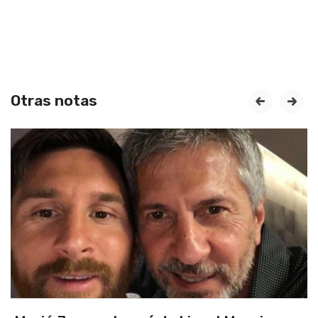
Otras notas
prev
next