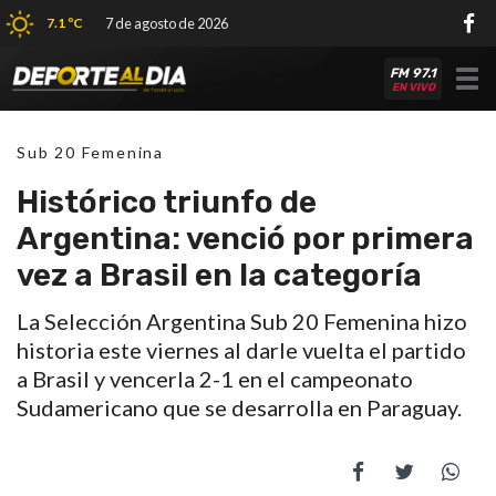
7.1 ºC
7 de agosto de 2026
FM 97.1
Tog
EN VIVO
nav
Sub 20 Femenina
Histórico triunfo de
Argentina: venció por primera
vez a Brasil en la categoría
La Selección Argentina Sub 20 Femenina hizo
historia este viernes al darle vuelta el partido
a Brasil y vencerla 2-1 en el campeonato
Sudamericano que se desarrolla en Paraguay.