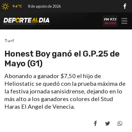
9.6 ºC
8 de agosto de 2026
FM 97.1
Tog
EN VIVO
nav
Turf
Honest Boy ganó el G.P.25 de
Mayo (G1)
Abonando a ganador $7,50 el hijo de
Heliostatic se quedó con la prueba máxima de
la festiva jornada sanisidrense, dejando en lo
más alto a los ganadores colores del Stud
Haras El Angel de Venecia.