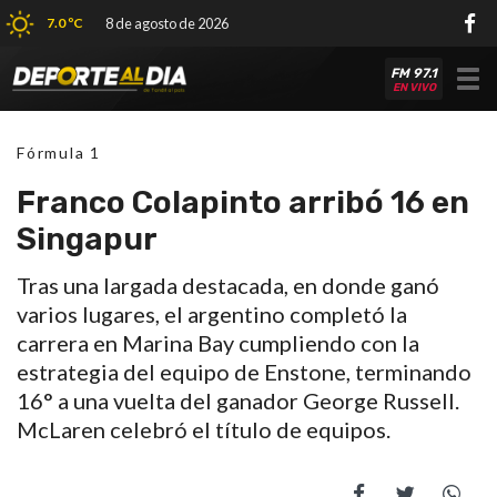
7.0 ºC
8 de agosto de 2026
FM 97.1
Tog
EN VIVO
nav
Fórmula 1
Franco Colapinto arribó 16 en
Singapur
Tras una largada destacada, en donde ganó
varios lugares, el argentino completó la
carrera en Marina Bay cumpliendo con la
estrategia del equipo de Enstone, terminando
16° a una vuelta del ganador George Russell.
McLaren celebró el título de equipos.