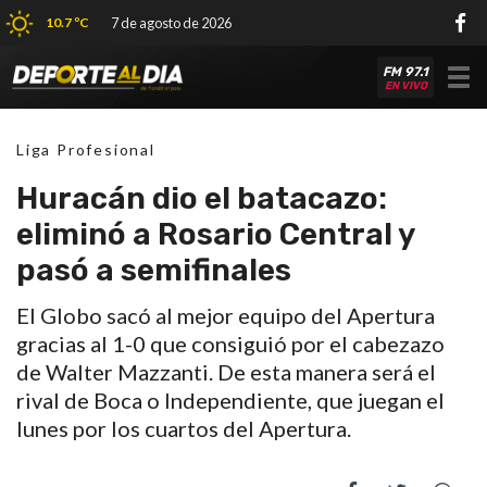
10.7 ºC
7 de agosto de 2026
FM 97.1
Tog
EN VIVO
nav
Liga Profesional
Huracán dio el batacazo:
eliminó a Rosario Central y
pasó a semifinales
El Globo sacó al mejor equipo del Apertura
gracias al 1-0 que consiguió por el cabezazo
de Walter Mazzanti. De esta manera será el
rival de Boca o Independiente, que juegan el
lunes por los cuartos del Apertura.