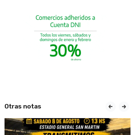
Otras notas
prev
next