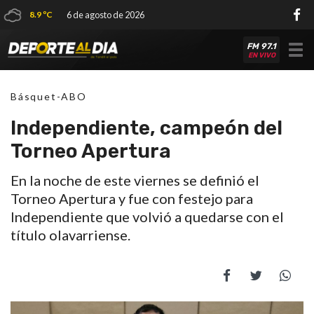
8.9 ºC
6 de agosto de 2026
FM 97.1
Tog
EN VIVO
nav
Básquet-ABO
Independiente, campeón del
Torneo Apertura
En la noche de este viernes se definió el
Torneo Apertura y fue con festejo para
Independiente que volvió a quedarse con el
título olavarriense.