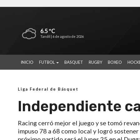
6.5 ºC
Tandil |
6 de agosto de 2026
INICIO
FUTBOL
BASQUET
RUGBY
BOXEO
HOCK
Liga Federal de Básquet
Independiente ca
Racing cerró mejor el juego y se tomó revan
impuso 78 a 68 como local y logró sostener l
próximo partido será el lunes 25 en el Dugg