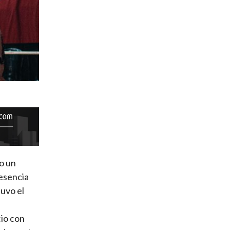
vo un
resencia
uvo el
cio con