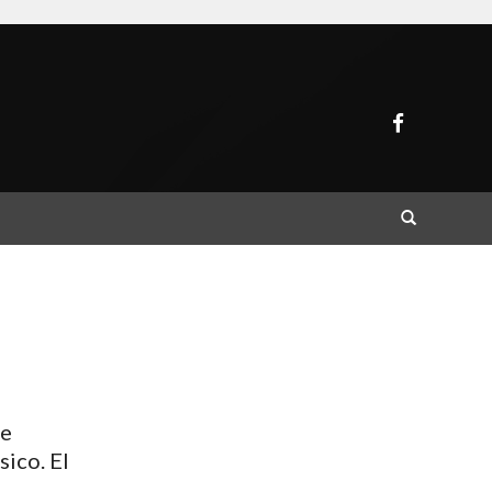
Buscar
se
sico. El
.