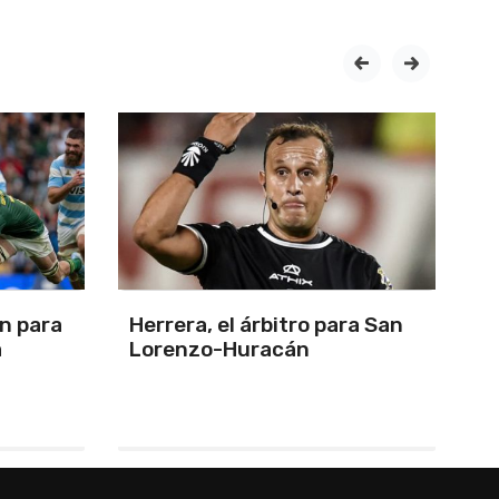
prev
next
n para
Herrera, el árbitro para San
C
a
Lorenzo-Huracán
A
E