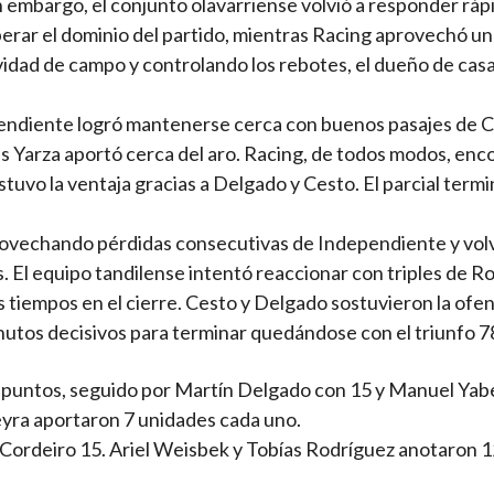
n embargo, el conjunto olavarriense volvió a responder rá
erar el dominio del partido, mientras Racing aprovechó un 
idad de campo y controlando los rebotes, el dueño de casa 
pendiente logró mantenerse cerca con buenos pasajes de C
 Yarza aportó cerca del aro. Racing, de todos modos, enc
stuvo la ventaja gracias a Delgado y Cesto. El parcial termi
rovechando pérdidas consecutivas de Independiente y volv
 El equipo tandilense intentó reaccionar con triples de R
 tiempos en el cierre. Cesto y Delgado sostuvieron la ofen
nutos decisivos para terminar quedándose con el triunfo 78
3 puntos, seguido por Martín Delgado con 15 y Manuel Yab
eyra aportaron 7 unidades cada uno.
n Cordeiro 15. Ariel Weisbek y Tobías Rodríguez anotaron 