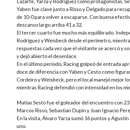
Lazarte, Yarza y Rodríguez como protagonistas. Si
Yaben fue clave junto a Risso y Delgado para recup
de 10-0 para volver a escaparse. Con buena efectiv
descanso largo arriba 41 a 32.
El tercer cuarto fue mucho más equilibrado. Inde
Rodríguez y Weisbeck desde el perímetro, mientras
respuestas cada vez que el visitante se acercó y so
y dejó abierto el desenlace.
En el último período, Racing golpeó de entrada ap
doce de diferencia con Yaben y Cesto como figuras.
Cordeiro y Weisbeck, pero el local manejó mejor los
mientras Racing defendió con intensidad en los mi
Matías Sesto fue el goleador del encuentro con 2
Marcos Risso, Sebastian Dupin y Juan Ignacio Per
En la visita, Álvaro Yarza sumó 16 puntos y Agustí
uno.