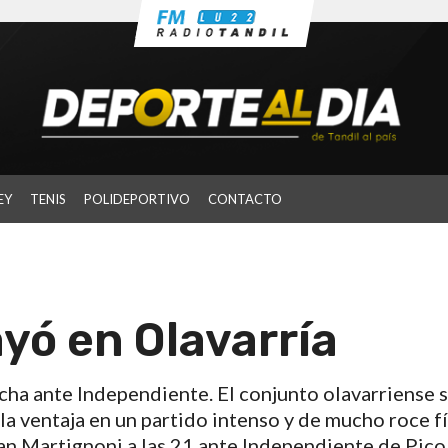
EY
TENIS
POLIDEPORTIVO
CONTACTO
yó en Olavarría
cha ante Independiente. El conjunto olavarriense 
a ventaja en un partido intenso y de mucho roce fí
an Martignoni a las 21 ante Independiente de Pico