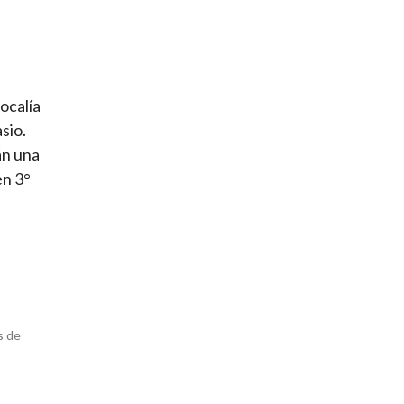
localía
sio.
án una
en 3°
s de