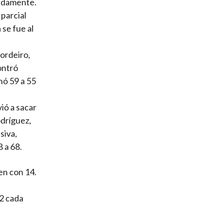
pidamente.
parcial
se fue al
ordeiro,
ontró
nó 59 a 55
ió a sacar
odríguez,
siva,
 a 68.
en con 14.
12 cada