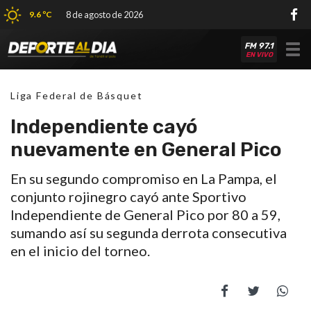
9.6 ºC
8 de agosto de 2026
FM 97.1
Tog
EN VIVO
nav
Liga Federal de Básquet
Independiente cayó
nuevamente en General Pico
En su segundo compromiso en La Pampa, el
conjunto rojinegro cayó ante Sportivo
Independiente de General Pico por 80 a 59,
sumando así su segunda derrota consecutiva
en el inicio del torneo.