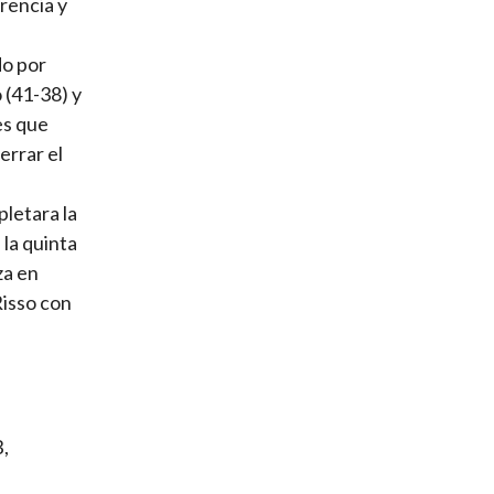
erencia y
do por
 (41-38) y
es que
errar el
pletara la
 la quinta
za en
Risso con
B,