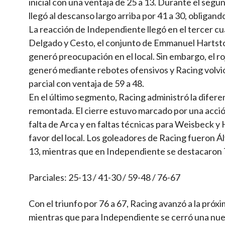
inicial con una ventaja de 25 a 13. Durante el segu
llegó al descanso largo arriba por 41 a 30, obligand
La reacción de Independiente llegó en el tercer cu
Delgado y Cesto, el conjunto de Emmanuel Hartsto
generó preocupación en el local. Sin embargo, el 
generó mediante rebotes ofensivos y Racing volvió
parcial con ventaja de 59 a 48.
En el último segmento, Racing administró la difere
remontada. El cierre estuvo marcado por una acción
falta de Arca y en faltas técnicas para Weisbeck y 
favor del local. Los goleadores de Racing fueron Á
13, mientras que en Independiente se destacaron
Parciales: 25-13 / 41-30 / 59-48 / 76-67
Con el triunfo por 76 a 67, Racing avanzó a la próxi
mientras que para Independiente se cerró una nuev