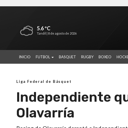
5.6 ºC
Tandil |
8 de agosto de 2026
INICIO
FUTBOL
BASQUET
RUGBY
BOXEO
HOCK
Liga Federal de Básquet
Independiente qu
Olavarría