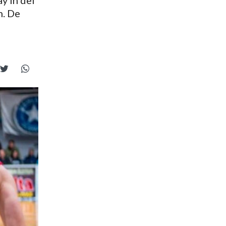
y In del
n. De