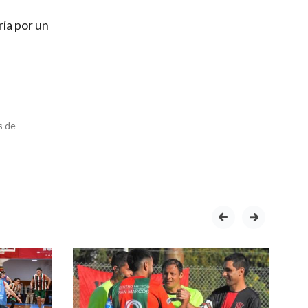
ría por un
s de
prev
next