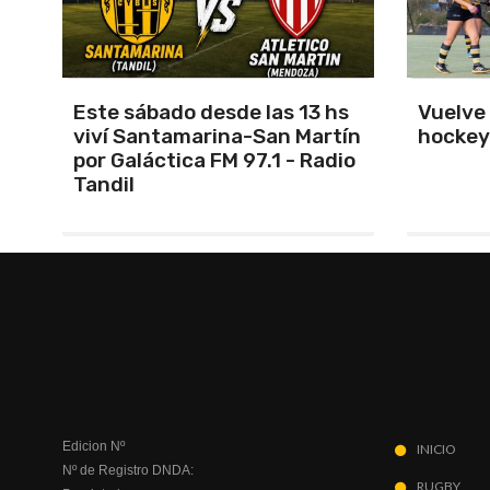
s
Vuelve el torneo oficial de
Unión 
ín
hockey
cerrar 
io
Indepe
Edicion Nº
INICIO
Nº de Registro DNDA:
RUGBY