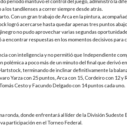
ndo período mantuvo el control del juego, administró la dif
o a los tandilenses a correr siempre desde atrás.
arto. Con un gran trabajo de Arca en la pintura, acompaña
ck logró acercarse hasta quedar apenas tres puntos abajo
rojinegro no pudo aprovechar varias segundas oportunidad
 a encontrar respuestas en los momentos decisivos para c
ncia con inteligencia y no permitió que Independiente com
 polémica a poco más de un minuto del final que derivó en
Hartstock, terminando de inclinar definitivamente la balan
lvaro Yarza con 25 puntos, Arca con 15, Cordeiro con 12 y 
 Tomás Cesto y Facundo Delgado con 14 puntos cada uno.
ma ronda, donde enfrentará al líder de la División Sudeste 
a participación en el Torneo Federal.