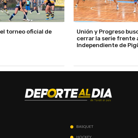
y Progreso busca
Se programó la jornad
la serie frente a
URD
ndiente de Pigüé
BASQUET
HOCKEY